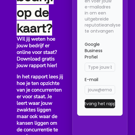
Waarom doorlopend om reviews vragen beter werkt dan...
op de
kaart?
Wil jij weten hoe
jouw bedrijf er
online voor staat?
Download gratis
BEDRIJFSBEHEER
BEDRIJFSGROEI
BEDRIJFSMARKETING
jouw rapport hier!
Wanneer is TikToon interessant voor
In het rapport lees jij
kleine bedrijven?
hoe je ten opzichte
van je concurrenten
Voor veel kleine bedrijven zijn Google reviews belangrijk,...
er voor staat. Je
leert waar jouw
zwaktes liggen
maar ook waar de
kansen liggen om
de concurrentie te