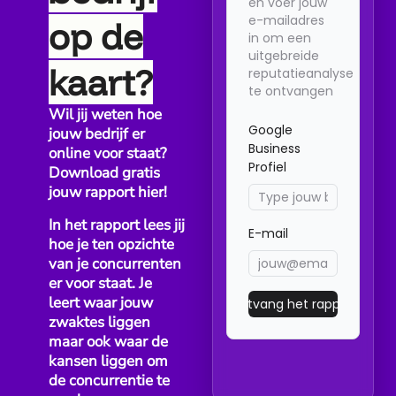
Waarom doorlopend om reviews vragen beter werkt dan...
op de
kaart?
Wil jij weten hoe
jouw bedrijf er
online voor staat?
Download gratis
BEDRIJFSBEHEER
BEDRIJFSGROEI
BEDRIJFSMARKETING
jouw rapport hier!
Wanneer is TikToon interessant voor
In het rapport lees jij
kleine bedrijven?
hoe je ten opzichte
van je concurrenten
Voor veel kleine bedrijven zijn Google reviews belangrijk,...
er voor staat. Je
leert waar jouw
zwaktes liggen
maar ook waar de
kansen liggen om
de concurrentie te