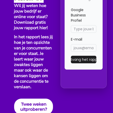
beter na een zichtbaar resultaat: een livegang,
Wil jij weten hoe
oplevering, evaluatie of afgerond projectonderdeel.
jouw bedrijf er
Niet midden in een traject waarin nog wijzigingen
online voor staat?
lopen.
Download gratis
jouw rapport hier!
Twijfel je tussen twee momenten? Test ze allebei.
Vaak zie je snel of direct na oplevering beter werkt
In het rapport lees jij
dan bijvoorbeeld twee dagen later.
hoe je ten opzichte
van je concurrenten
Welke oplossing past bij
er voor staat. Je
leert waar jouw
welk type bedrijf?
zwaktes liggen
maar ook waar de
Niet ieder bedrijf heeft hetzelfde nodig. De juiste
kansen liggen om
keuze hangt vooral af van volume, type
de concurrentie te
verslaan.
klantcontact en de systemen die je al gebruikt.
Voor kleine bedrijven met
weinig klantmomenten
Twee weken
uitproberen?