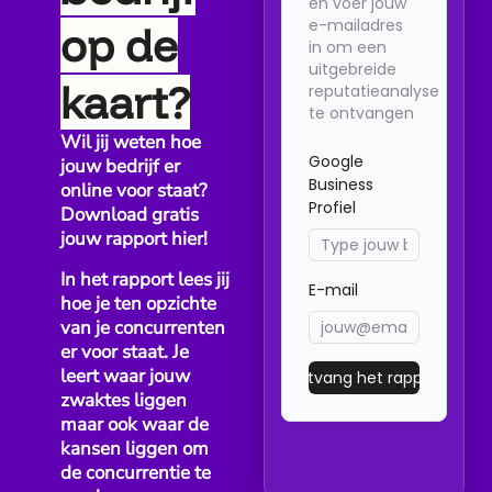
Waarom doorlopend om reviews vragen beter werkt dan...
op de
kaart?
Wil jij weten hoe
jouw bedrijf er
online voor staat?
Download gratis
BEDRIJFSBEHEER
BEDRIJFSGROEI
BEDRIJFSMARKETING
jouw rapport hier!
Wanneer is TikToon interessant voor
In het rapport lees jij
kleine bedrijven?
hoe je ten opzichte
van je concurrenten
Voor veel kleine bedrijven zijn Google reviews belangrijk,...
er voor staat. Je
leert waar jouw
zwaktes liggen
maar ook waar de
kansen liggen om
de concurrentie te