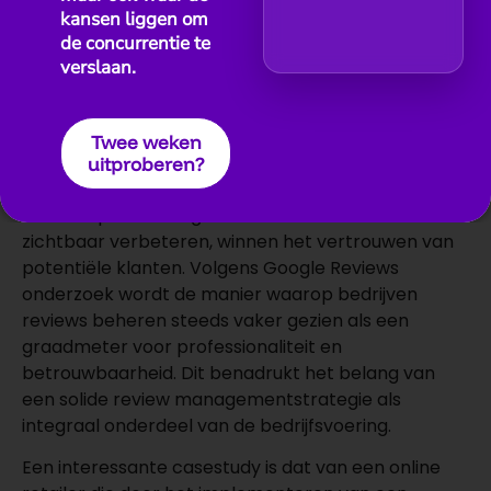
software, niet alleen hogere
kansen liggen om
klanttevredenheidsscores rapporteren, maar ook
de concurrentie te
verslaan.
een stijging in terugkerende klanten. Deze software
maakt het eenvoudig om realtime feedback op te
volgen en direct in te spelen op klantbehoeften.
Twee weken
Daarnaast draagt effectief review management bij
uitproberen?
aan een betere reputatie op de markt. Bedrijven
die transparant omgaan met feedback en deze
zichtbaar verbeteren, winnen het vertrouwen van
potentiële klanten. Volgens Google Reviews
onderzoek wordt de manier waarop bedrijven
reviews beheren steeds vaker gezien als een
graadmeter voor professionaliteit en
betrouwbaarheid. Dit benadrukt het belang van
een solide review managementstrategie als
integraal onderdeel van de bedrijfsvoering.
Een interessante casestudy is dat van een online