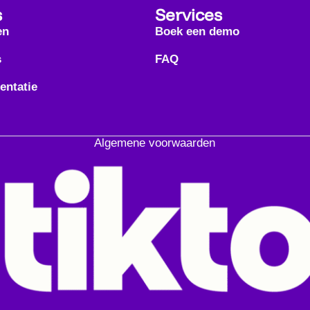
s
Services
en
Boek een demo
s
FAQ
ntatie
Algemene voorwaarden