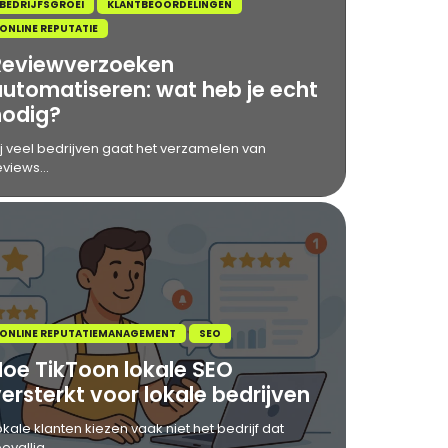
BEDRIJFSGROEI
KLANTBEOORDELINGEN
ONLINE REPUTATIE
Reviewverzoeken
automatiseren: wat heb je echt
nodig?
ij veel bedrijven gaat het verzamelen van
eviews...
ONLINE REPUTATIEMANAGEMENT
SEO
Hoe TikToon lokale SEO
ersterkt voor lokale bedrijven
okale klanten kiezen vaak niet het bedrijf dat
oevallig...