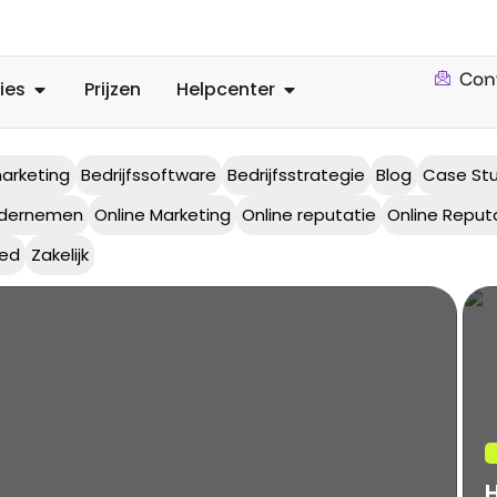
Con
ies
Prijzen
Helpcenter
marketing
Bedrijfssoftware
Bedrijfsstrategie
Blog
Case St
dernemen
Online Marketing
Online reputatie
Online Reput
zed
Zakelijk