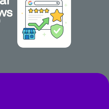
ews
d