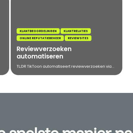
KLANTBEOORDELINGEN
KLANTRELATIES
ONLINE REPUTATIEBEHEER
REVIEWSITES
Reviewverzoeken
automatiseren
TL;DR TikToon automatiseert reviewverzoeken via...
e snelste manier na