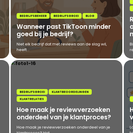
BEDRIJFSBEHEER
BEDRIJFSGROEI
BLOG
Wanneer past TikToon minder
goed bij je bedrijf?
Niet elk bedrijf dat met reviews aan de slag wil,
B
heeft...
r
BEDRIJFSGROEI
KLANTBEOORDELINGEN
KLANTRELATIES
Hoe maak je reviewverzoeken
onderdeel van je klantproces?
v
Hoe maak je reviewverzoeken onderdeel van je
L
klantproces? Het...
t