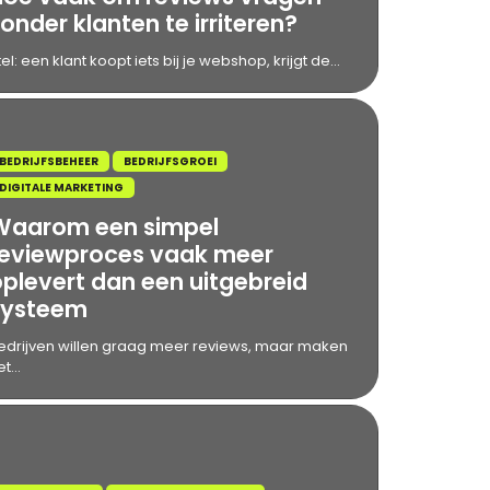
onder klanten te irriteren?
tel: een klant koopt iets bij je webshop, krijgt de...
BEDRIJFSBEHEER
BEDRIJFSGROEI
DIGITALE MARKETING
Waarom een simpel
reviewproces vaak meer
oplevert dan een uitgebreid
systeem
edrijven willen graag meer reviews, maar maken
t...