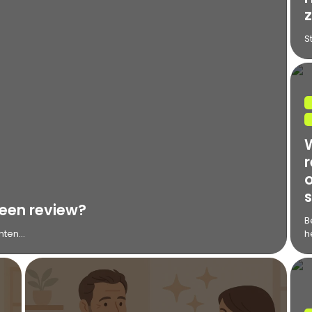
z
S
 een review?
B
ten...
he