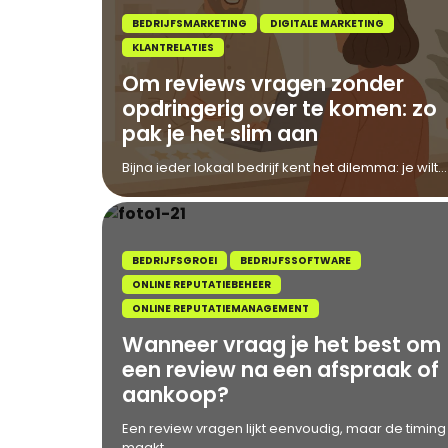
BEDRIJFSMARKETING
DIGITALE MARKETING
KLANTRELATIES
Om reviews vragen zonder
opdringerig over te komen: zo
pak je het slim aan
Bijna ieder lokaal bedrijf kent het dilemma: je wilt...
BEDRIJFSGROEI
BEDRIJFSSOFTWARE
ONLINE REPUTATIEBEHEER
ONLINE REPUTATIEMANAGEMENT
Wanneer vraag je het best om
een review na een afspraak of
aankoop?
Een review vragen lijkt eenvoudig, maar de timing
maakt...