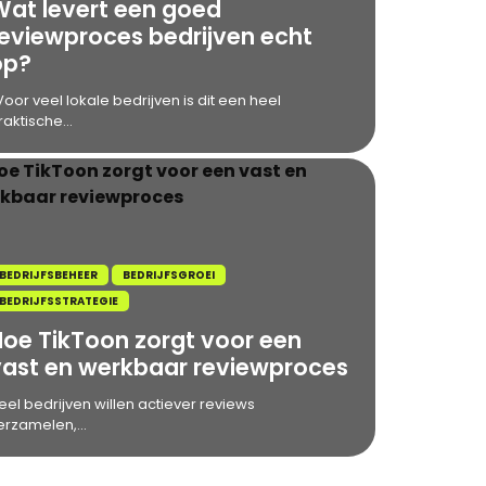
Wat levert een goed
reviewproces bedrijven echt
op?
oor veel lokale bedrijven is dit een heel
raktische...
BEDRIJFSBEHEER
BEDRIJFSGROEI
BEDRIJFSSTRATEGIE
Hoe TikToon zorgt voor een
vast en werkbaar reviewproces
eel bedrijven willen actiever reviews
erzamelen,...