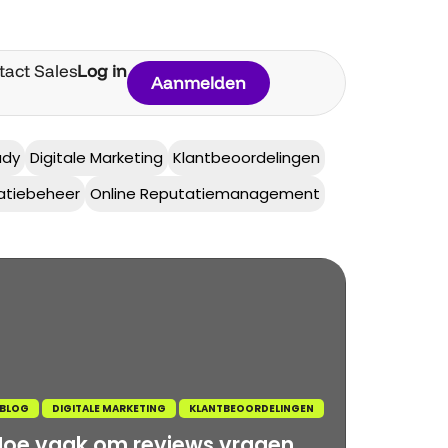
tact Sales
Log in
Aanmelden
udy
Digitale Marketing
Klantbeoordelingen
atiebeheer
Online Reputatiemanagement
BLOG
DIGITALE MARKETING
KLANTBEOORDELINGEN
Hoe vaak om reviews vragen