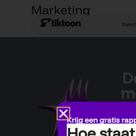
Marketing
Funct
D
me
Krijg een gratis rapp
Hoe staat