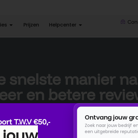
Con
ies
Prijzen
Helpcenter
e snelste manier na
er en betere revi
Krijg meer klanten en een betere reputatie in minder tij
en minder moeite.
ort T.W.V €50,-
 jouw
Ontvang snel je eerste reviews