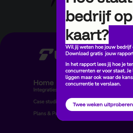
bedrijf op
kaart?
Wil jij weten hoe jouw bedrijf 
Download gratis jouw rapport
In het rapport lees jij hoe je t
concurrenten er voor staat. Je
liggen maar ook waar de kans
Home
Link
concurrentie te verslaan.
Integraties
Inlogg
Case studies
Nieuw
Twee weken uitproberen
Plans & Prijzen
Docume