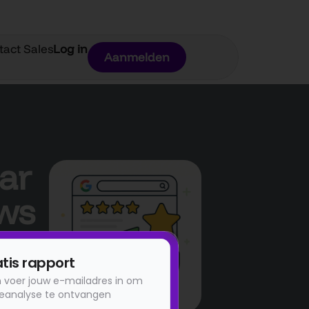
tact Sales
Log in
Aanmelden
ar
ews
d