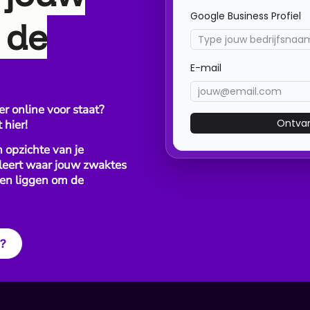
 de
er online voor staat?
 hier!
en opzichte van je
 leert waar jouw zwaktes
en liggen om de
s
Services
en
Boek een demo
s
FAQ
?
ntatie