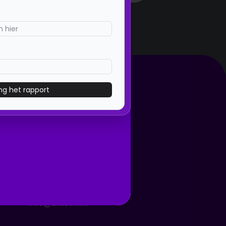
Contact
085-2127966
De Corantijn 1 B,
1689 AN Zwaag
info@tiktoon.nl